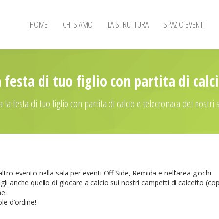
HOME
CHI SIAMO
LA STRUTTURA
SPAZIO EVENTI
 festa di tuo figlio con partita di calc
 la festa di tuo figlio con partita di calcio e telecronaca dei nostri
tro evento nella sala per eventi Off Side, Remida e nell'area giochi
 figli anche quello di giocare a calcio sui nostri campetti di calcetto (co
ne.
le d’ordine!