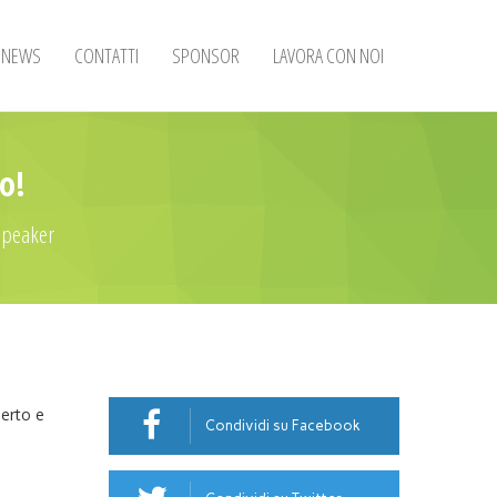
NEWS
CONTATTI
SPONSOR
LAVORA CON NOI
io!
 speaker
perto e
Condividi su Facebook